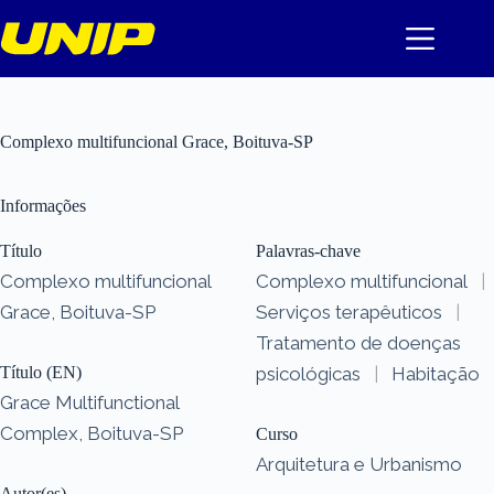
Pular
para
o
conteúdo
Complexo multifuncional Grace, Boituva-SP
Informações
Título
Palavras-chave
Complexo multifuncional
Complexo multifuncional
|
Grace, Boituva-SP
Serviços terapêuticos
|
Tratamento de doenças
Título (EN)
psicológicas
|
Habitação
Grace Multifunctional
Complex, Boituva-SP
Curso
Arquitetura e Urbanismo
Autor(es)