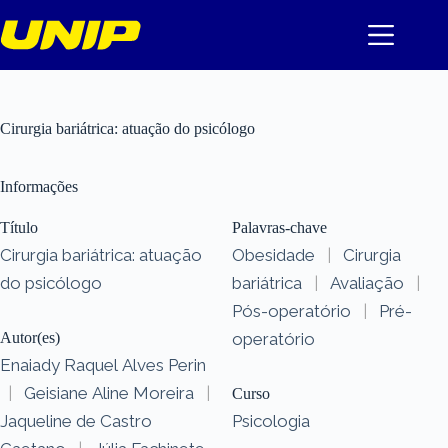
Pular
para
o
conteúdo
Cirurgia bariátrica: atuação do psicólogo
Informações
Título
Palavras-chave
Cirurgia bariátrica: atuação
Obesidade
|
Cirurgia
do psicólogo
bariátrica
|
Avaliação
|
Pós-operatório
|
Pré-
Autor(es)
operatório
Enaiady Raquel Alves Perin
|
Geisiane Aline Moreira
|
Curso
Jaqueline de Castro
Psicologia