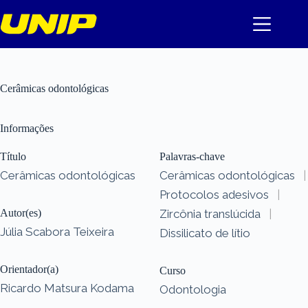
Pular
para
o
conteúdo
Cerâmicas odontológicas
Informações
Título
Palavras-chave
Cerâmicas odontológicas
Cerâmicas odontológicas
|
Protocolos adesivos
|
Autor(es)
Zircônia translúcida
|
Júlia Scabora Teixeira
Dissilicato de lítio
Orientador(a)
Curso
Ricardo Matsura Kodama
Odontologia