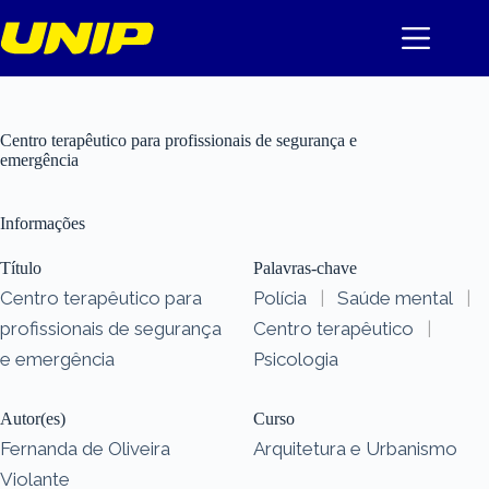
Pular
para
o
conteúdo
Centro terapêutico para profissionais de segurança e
emergência
Informações
Título
Palavras-chave
Centro terapêutico para
Polícia
|
Saúde mental
|
profissionais de segurança
Centro terapêutico
|
e emergência
Psicologia
Autor(es)
Curso
Fernanda de Oliveira
Arquitetura e Urbanismo
Violante