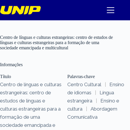
Pular
para
o
conteúdo
Centro de línguas e culturas estrangeiras: centro de estudos de
línguas e culturas estrangeiras para a formação de uma
sociedade emancipada e multicultural
Informações
Título
Palavras-chave
Centro de línguas e culturas
Centro Cultural
|
Ensino
estrangeiras: centro de
de idiomas
|
Língua
estudos de línguas e
estrangeira
|
Ensino e
culturas estrangeiras para a
cultura
|
Abordagem
formação de uma
Comunicativa
sociedade emancipada e