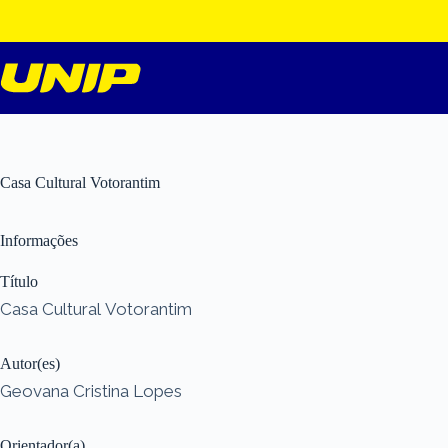
Pular
para
o
conteúdo
Casa Cultural Votorantim
Informações
Título
Casa Cultural Votorantim
Autor(es)
Geovana Cristina Lopes
Orientador(a)