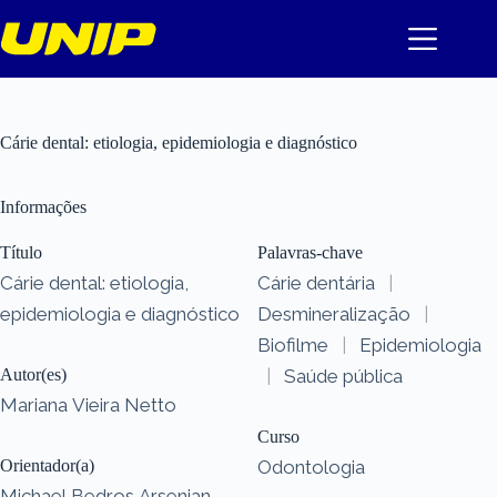
Pular
para
o
conteúdo
Cárie dental: etiologia, epidemiologia e diagnóstico
Informações
Título
Palavras-chave
Cárie dental: etiologia,
Cárie dentária
|
epidemiologia e diagnóstico
Desmineralização
|
Biofilme
|
Epidemiologia
Autor(es)
|
Saúde pública
Mariana Vieira Netto
Curso
Orientador(a)
Odontologia
Michael Bedros Arsenian