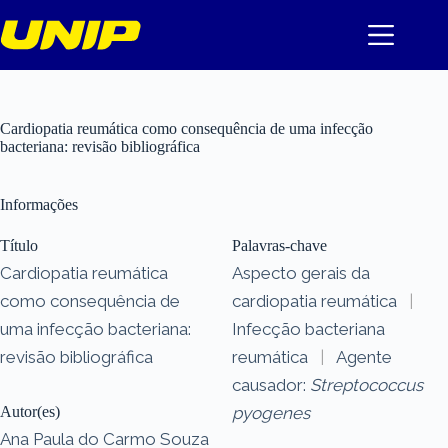
Pular
para
o
conteúdo
Cardiopatia reumática como consequência de uma infecção
bacteriana: revisão bibliográfica
Informações
Título
Palavras-chave
Cardiopatia reumática
Aspecto gerais da
como consequência de
cardiopatia reumática
|
uma infecção bacteriana:
Infecção bacteriana
revisão bibliográfica
reumática
|
Agente
causador:
Streptococcus
Autor(es)
pyogenes
Ana Paula do Carmo Souza