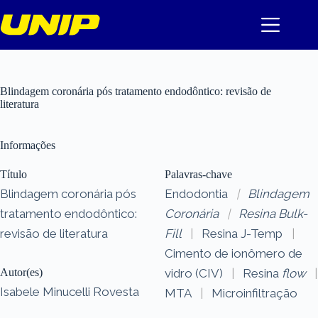
Pular
para
o
conteúdo
Blindagem coronária pós tratamento endodôntico: revisão de
literatura
Informações
Título
Palavras-chave
Blindagem coronária pós
Endodontia
|
Blindagem
tratamento endodôntico:
Coronária
|
Resina
Bulk-
revisão de literatura
Fill
|
Resina J-Temp
|
Cimento de ionômero de
Autor(es)
vidro (CIV)
|
Resina
flow
|
Isabele Minucelli Rovesta
MTA
|
Microinfiltração