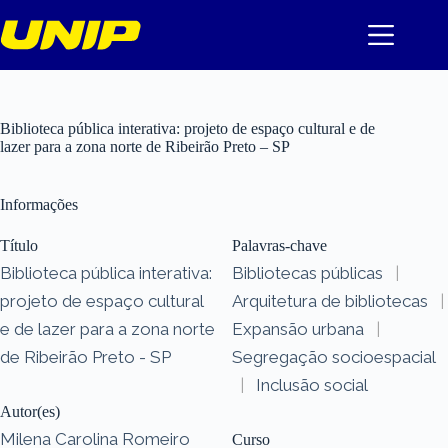
Pular
para
o
conteúdo
Biblioteca pública interativa: projeto de espaço cultural e de
lazer para a zona norte de Ribeirão Preto – SP
Informações
Título
Palavras-chave
Biblioteca pública interativa:
Bibliotecas públicas
|
projeto de espaço cultural
Arquitetura de bibliotecas
|
e de lazer para a zona norte
Expansão urbana
|
de Ribeirão Preto - SP
Segregação socioespacial
|
Inclusão social
Autor(es)
Milena Carolina Romeiro
Curso