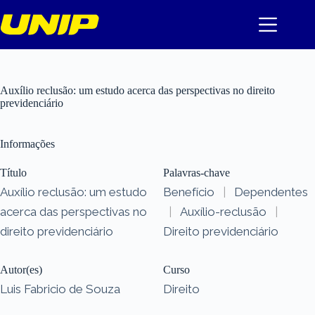
Pular
para
o
conteúdo
Auxílio reclusão: um estudo acerca das perspectivas no direito
previdenciário
Informações
Título
Palavras-chave
Auxílio reclusão: um estudo
Benefício
|
Dependentes
acerca das perspectivas no
|
Auxílio-reclusão
|
direito previdenciário
Direito previdenciário
Autor(es)
Curso
Luis Fabricio de Souza
Direito