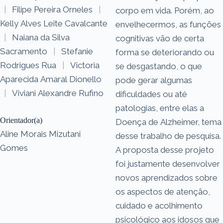
|
Filipe Pereira Orneles
|
corpo em vida. Porém, ao
Kelly Alves Leite Cavalcante
envelhecermos, as funções
|
Naiana da Silva
cognitivas vão de certa
Sacramento
|
Stefanie
forma se deteriorando ou
Rodrigues Rua
|
Victoria
se desgastando, o que
Aparecida Amaral Dionello
pode gerar algumas
|
Viviani Alexandre Rufino
dificuldades ou até
patologias, entre elas a
Orientador(a)
Doença de Alzheimer, tema
Aline Morais Mizutani
desse trabalho de pesquisa.
Gomes
A proposta desse projeto
foi justamente desenvolver
novos aprendizados sobre
os aspectos de atenção,
cuidado e acolhimento
psicológico aos idosos que