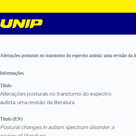
Pular
para
o
conteúdo
Alterações posturais no transtorno do espectro autista: uma revisão da li
Informações
Título
Alterações posturais no transtorno do espectro
autista: uma revisão da literatura
Título (EN)
Postural changes in autism spectrum disorder: a
review of literature