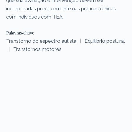
que sua avaliação e intervenção devem ser
incorporadas precocemente nas práticas clínicas
com indivíduos com TEA.
Palavras-chave
Transtorno do espectro autista
|
Equilíbrio postural
|
Transtornos motores