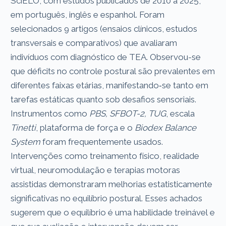
SciELO, com estudos publicados de 2010 a 2025,
em português, inglês e espanhol. Foram
selecionados 9 artigos (ensaios clínicos, estudos
transversais e comparativos) que avaliaram
indivíduos com diagnóstico de TEA. Observou-se
que déficits no controle postural são prevalentes em
diferentes faixas etárias, manifestando‐se tanto em
tarefas estáticas quanto sob desafios sensoriais.
Instrumentos como
PBS, SFBOT-2, TUG
, escala
Tinetti
, plataforma de força e o
Biodex Balance
System
foram frequentemente usados.
Intervenções como treinamento físico, realidade
virtual, neuromodulação e terapias motoras
assistidas demonstraram melhorias estatisticamente
significativas no equilíbrio postural. Esses achados
sugerem que o equilíbrio é uma habilidade treinável e