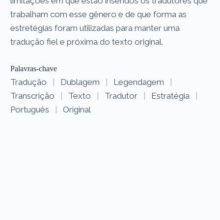
limitações em que estão inseridos os tradutores que
trabalham com esse gênero e de que forma as
estretégias foram utilizadas para manter uma
tradução fiel e próxima do texto original.
Palavras-chave
Tradução
|
Dublagem
|
Legendagem
|
Transcrição
|
Texto
|
Tradutor
|
Estratégia
|
Português
|
Original