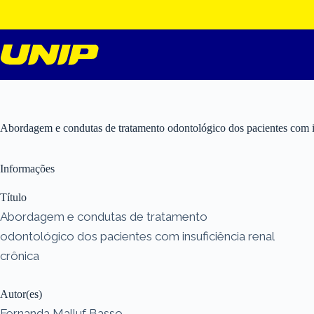
Pular
para
o
conteúdo
Abordagem e condutas de tratamento odontológico dos pacientes com in
Informações
Título
Abordagem e condutas de tratamento
odontológico dos pacientes com insuficiência renal
crônica
Autor(es)
Fernanda Malluf Basso