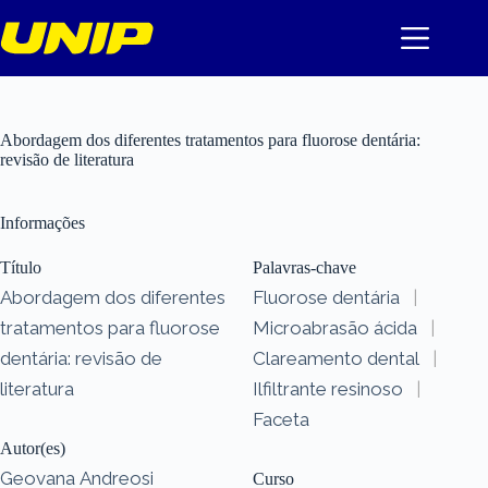
Pular
para
o
conteúdo
Abordagem dos diferentes tratamentos para fluorose dentária:
revisão de literatura
Informações
Título
Palavras-chave
Abordagem dos diferentes
Fluorose dentária
|
tratamentos para fluorose
Microabrasão ácida
|
dentária: revisão de
Clareamento dental
|
literatura
Ilfiltrante resinoso
|
Faceta
Autor(es)
Geovana Andreosi
Curso