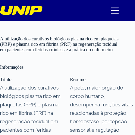
Pular
para
o
conteúdo
A utilização dos curativos biológicos plasma rico em plaquetas
(PRP) e plasma rico em fibrina (PRF) na regeneração tecidual
em pacientes com feridas crônicas e a prática do enfermeiro
Informações
Título
Resumo
A utilização dos curativos
A pele, maior órgão do
biológicos plasma rico em
corpo humano,
plaquetas (PRP) e plasma
desempenha funções vitais
rico em fibrina (PRF) na
relacionadas à proteção,
regeneração tecidual em
homeostase, percepção
pacientes com feridas
sensorial e regulação