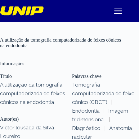
Pular
para
o
conteúdo
A utilização da tomografia computadorizada de feixes cônicos
na endodontia
Informações
Título
Palavras-chave
A utilização da tomografia
Tomografia
computadorizada de feixes
computadorizada de feixe
cônicos na endodontia
cônico (CBCT)
|
Endodontia
|
Imagem
Autor(es)
tridimensional
|
Victor lousada da Silva
Diagnóstico
|
Anatomia
Loureiro
radicular