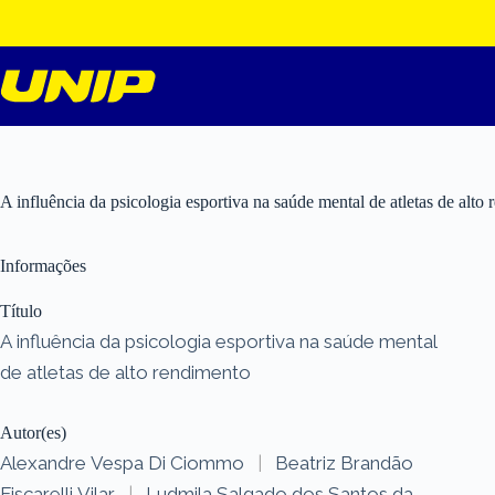
Pular
para
o
conteúdo
A influência da psicologia esportiva na saúde mental de atletas de alto
Informações
Título
A influência da psicologia esportiva na saúde mental
de atletas de alto rendimento
Autor(es)
Alexandre Vespa Di Ciommo
|
Beatriz Brandão
Fiscarelli Vilar
|
Ludmila Salgado dos Santos da