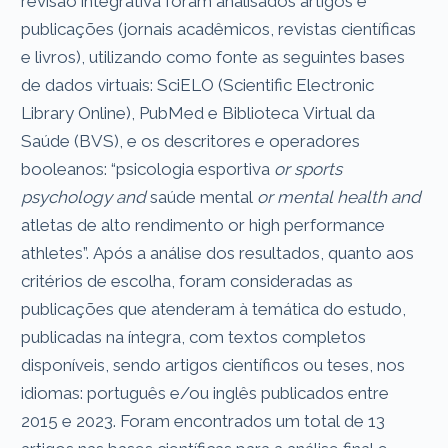
revisão integrativa foram analisados artigos e
publicações (jornais acadêmicos, revistas científicas
e livros), utilizando como fonte as seguintes bases
de dados virtuais: SciELO (Scientific Electronic
Library Online), PubMed e Biblioteca Virtual da
Saúde (BVS), e os descritores e operadores
booleanos: “psicologia esportiva
or sports
psychology and
saúde mental
or mental health and
atletas de alto rendimento or high performance
athletes”. Após a análise dos resultados, quanto aos
critérios de escolha, foram consideradas as
publicações que atenderam à temática do estudo,
publicadas na íntegra, com textos completos
disponíveis, sendo artigos científicos ou teses, nos
idiomas: português e/ou inglês publicados entre
2015 e 2023. Foram encontrados um total de 13