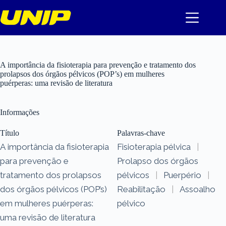
Pular
para
o
conteúdo
A importância da fisioterapia para prevenção e tratamento dos
prolapsos dos órgãos pélvicos (POP’s) em mulheres
puérperas: uma revisão de literatura
Informações
Título
Palavras-chave
A importância da fisioterapia
Fisioterapia pélvica
|
para prevenção e
Prolapso dos órgãos
tratamento dos prolapsos
pélvicos
|
Puerpério
|
dos órgãos pélvicos (POP’s)
Reabilitação
|
Assoalho
em mulheres puérperas:
pélvico
uma revisão de literatura