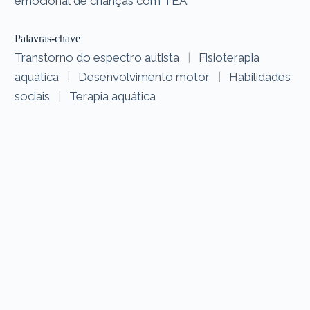
emocional de crianças com TEA.
Palavras-chave
Transtorno do espectro autista
|
Fisioterapia
aquática
|
Desenvolvimento motor
|
Habilidades
sociais
|
Terapia aquática