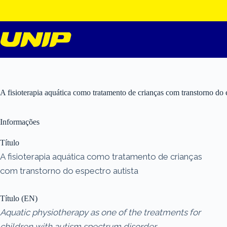
Pular
para
o
conteúdo
A fisioterapia aquática como tratamento de crianças com transtorno do e
Informações
Título
A fisioterapia aquática como tratamento de crianças
com transtorno do espectro autista
Título (EN)
Aquatic physiotherapy as one of the treatments for
children with autism spectrum disorder