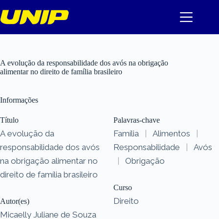
Pular
para
o
conteúdo
A evolução da responsabilidade dos avós na obrigação
alimentar no direito de família brasileiro
Informações
Título
Palavras-chave
A evolução da
Família
|
Alimentos
|
responsabilidade dos avós
Responsabilidade
|
Avós
na obrigação alimentar no
|
Obrigação
direito de família brasileiro
Curso
Direito
Autor(es)
Micaelly Juliane de Souza