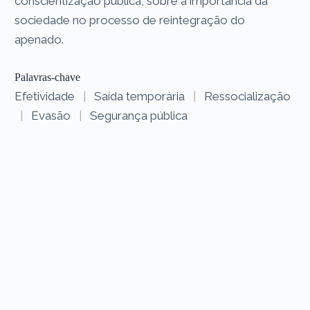
conscientização pública, sobre a importância da
sociedade no processo de reintegração do
apenado.
Palavras-chave
Efetividade
|
Saída temporária
|
Ressocialização
|
Evasão
|
Segurança pública