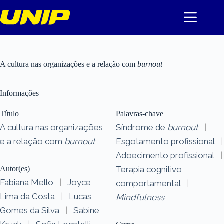
Pular
para
o
conteúdo
A cultura nas organizações e a relação com
burnout
Informações
Título
Palavras-chave
A cultura nas organizações
Síndrome de
burnout
|
e a relação com
burnout
Esgotamento profissional
|
Adoecimento profissional
|
Autor(es)
Terapia cognitivo
Fabiana Mello
|
Joyce
comportamental
|
Lima da Costa
|
Lucas
Mindfulness
Gomes da Silva
|
Sabine