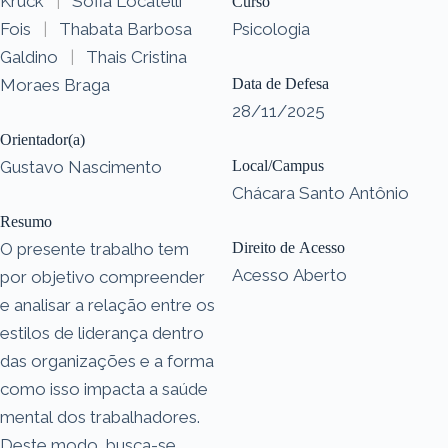
Kruck
|
Sofia Locatelli
Curso
Fois
|
Thabata Barbosa
Psicologia
Galdino
|
Thais Cristina
Moraes Braga
Data de Defesa
28/11/2025
Orientador(a)
Gustavo Nascimento
Local/Campus
Chácara Santo Antônio
Resumo
O presente trabalho tem
Direito de Acesso
Acesso Aberto
por objetivo compreender
e analisar a relação entre os
estilos de liderança dentro
das organizações e a forma
como isso impacta a saúde
mental dos trabalhadores.
Deste modo, busca-se