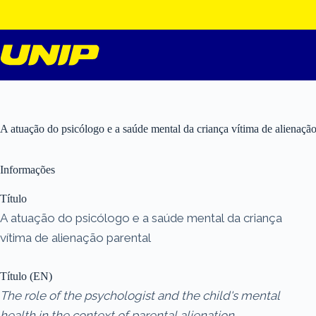
Pular
para
o
conteúdo
A atuação do psicólogo e a saúde mental da criança vítima de alienação
Informações
Título
A atuação do psicólogo e a saúde mental da criança
vítima de alienação parental
Título (EN)
The role of the psychologist and the child's mental
health in the context of parental alienation