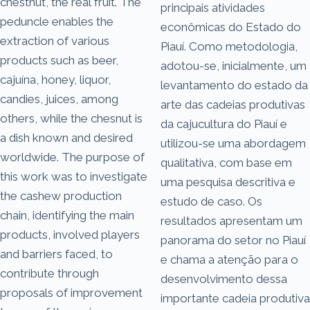
chestnut, the real fruit. The
principais atividades
peduncle enables the
econômicas do Estado do
extraction of various
Piauí. Como metodologia,
products such as beer,
adotou-se, inicialmente, um
cajuína, honey, liquor,
levantamento do estado da
candies, juices, among
arte das cadeias produtivas
others, while the chesnut is
da cajucultura do Piauí e
a dish known and desired
utilizou-se uma abordagem
worldwide. The purpose of
qualitativa, com base em
this work was to investigate
uma pesquisa descritiva e
the cashew production
estudo de caso. Os
chain, identifying the main
resultados apresentam um
products, involved players
panorama do setor no Piauí
and barriers faced, to
e chama a atenção para o
contribute through
desenvolvimento dessa
proposals of improvement
importante cadeia produtiva