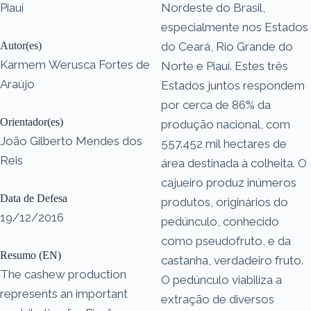
Piauí
Nordeste do Brasil,
especialmente nos Estados
Autor(es)
do Ceará, Rio Grande do
Karmem Werusca Fortes de
Norte e Piauí. Estes três
Araújo
Estados juntos respondem
por cerca de 86% da
Orientador(es)
produção nacional, com
João Gilberto Mendes dos
557.452 mil hectares de
Reis
área destinada à colheita. O
cajueiro produz inúmeros
Data de Defesa
produtos, originários do
19/12/2016
pedúnculo, conhecido
como pseudofruto, e da
Resumo (EN)
castanha, verdadeiro fruto.
The cashew production
O pedúnculo viabiliza a
represents an important
extração de diversos