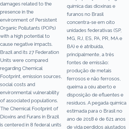
damages related to the
química das dioxinas e
presence in the
furanos no Brasil
environment of Persistent
concentra-se em oito
Organic Pollutants (POPs)
unidades federativas (SP,
with a high potential to
MG, RJ, ES, PA, PR, MA e
cause negative impacts.
BA) e é atribuída,
Brazil and its 27 Federation
principalmente, a três
Units were compared
fontes de emissão:
regarding Chemical
produção de metais
Footprint, emission sources,
ferrosos e não ferrosos,
social costs and
queima a céu aberto e
environmental vulnerability
disposição de efluentes e
of associated populations.
resíduos. A pegada química
The Chemical Footprint of
estimada para o Brasil no
Dioxins and Furans in Brazil
ano de 2018 é de 621 anos
is centered in 8 federal units
de vida perdidos ajustados