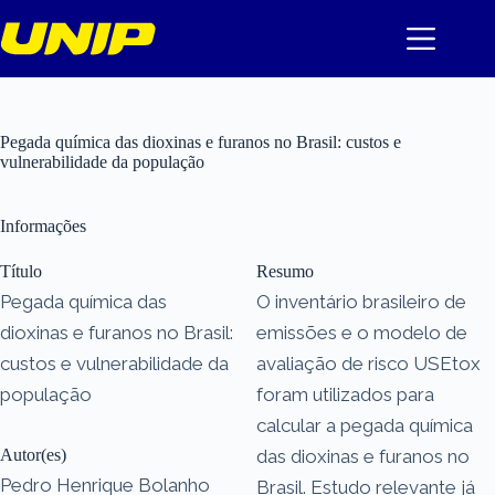
Pular
para
o
conteúdo
Pegada química das dioxinas e furanos no Brasil: custos e
vulnerabilidade da população
Informações
Título
Resumo
Pegada química das
O inventário brasileiro de
dioxinas e furanos no Brasil:
emissões e o modelo de
custos e vulnerabilidade da
avaliação de risco USEtox
população
foram utilizados para
calcular a pegada química
Autor(es)
das dioxinas e furanos no
Pedro Henrique Bolanho
Brasil. Estudo relevante já