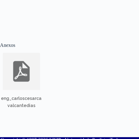
Anexos
eng_carloscesarca
valcantedias