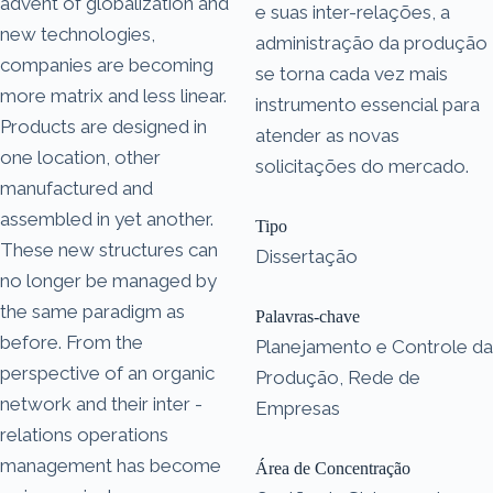
advent of globalization and
e suas inter-relações, a
new technologies,
administração da produção
companies are becoming
se torna cada vez mais
more matrix and less linear.
instrumento essencial para
Products are designed in
atender as novas
one location, other
solicitações do mercado.
manufactured and
assembled in yet another.
Tipo
These new structures can
Dissertação
no longer be managed by
the same paradigm as
Palavras-chave
before. From the
Planejamento e Controle da
perspective of an organic
Produção, Rede de
network and their inter -
Empresas
relations operations
management has become
Área de Concentração