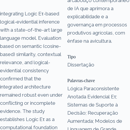
arcabouço contemporâneo
de IA que aprimora a
integrating Logic Eτ-based
explicabilidade e a
logical-evidential inference
governança em processos
with a state-of-the-art large
produtivos agrícolas, com
language model. Evaluation
ênfase na avicultura.
based on semantic (cosine-
based) similarity, contextual
Tipo
relevance, and logical-
Dissertação
evidential consistency
confirmed that the
Palavras-chave
integrated architecture
Lógica Paraconsistente
remained robust even under
Anotada Evidencial Eτ;
conflicting or incomplete
Sistemas de Suporte à
evidence. The study
Decisão; Recuperação
establishes Logic Eτ as a
Aumentada; Modelos de
computational foundation
Linguagem de Grande