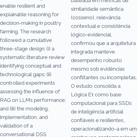
baseada em métricas de
enable resilient and
similaridade semântica
explainable reasoning for
(cosseno), relevância
decision-making in poultry
contextual e consistência
farming. The research
lógico-evidencial,
followed a cumulative
confirmou que a arquitetura
three-stage design: (i) a
integrada manteve
systematic literature review
desempenho robusto
identifying conceptual and
mesmo sob evidências
technological gaps; (ii)
conflitantes ou incompletas.
controlled experiments
O estudo consolida a
assessing the influence of
Lógica Eτ como base
RAG on LLMs performance;
computacional para SSDs
and (iii) the modeling,
de inteligência artificial
implementation, and
confiáveis e resilientes,
validation of a
operacionalizando-a em um
conversational DSS