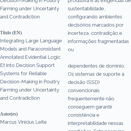
Decision-Making in Poultry
produtiva e às exigências de
Farming under Uncertainty
sustentabilidade,
and Contradiction
configurando ambientes
decisórios marcados por
Título (EN)
incerteza, contradição e
Integrating Large Language
informações fragmentadas
Models and Paraconsistent
ou
Annotated Evidential Logic
Et into Decision Support
dependentes de domínio.
Systems for Reliable
Os sistemas de suporte à
Decision-Making in Poultry
decisão (SSD)
Farming under Uncertainty
convencionais
and Contradiction
frequentemente não
conseguem garantir
Autor(es)
consistência e
Marcus Vinicius Leite
interpretabilidade nessas