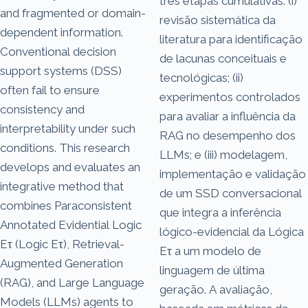
três etapas cumulativas: (i)
and fragmented or domain-
revisão sistemática da
dependent information.
literatura para identificação
Conventional decision
de lacunas conceituais e
support systems (DSS)
tecnológicas; (ii)
often fail to ensure
experimentos controlados
consistency and
para avaliar a influência da
interpretability under such
RAG no desempenho dos
conditions. This research
LLMs; e (iii) modelagem,
develops and evaluates an
implementação e validação
integrative method that
de um SSD conversacional
combines Paraconsistent
que integra a inferência
Annotated Evidential Logic
lógico-evidencial da Lógica
Eτ (Logic Eτ), Retrieval-
Eτ a um modelo de
Augmented Generation
linguagem de última
(RAG), and Large Language
geração. A avaliação,
Models (LLMs) agents to