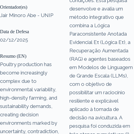
condições. Esta pesquisa
Orientador(es)
desenvolve e avalia um
Jair Minoro Abe - UNIP
método integrativo que
combina a Lógica
Data de Defesa
Paraconsistente Anotada
02/12/2025
Evidencial Eτ (Lógica Eτ), a
Recuperação Aumentada
Resumo (EN)
(RAG) e agentes baseados
Poultry production has
em Modelos de Linguagem
become increasingly
de Grande Escala (LLMs),
complex due to
com o objetivo de
environmental variability,
possibilitar um raciocínio
high-density farming, and
resiliente e explicável
sustainability demands,
aplicado à tomada de
creating decision
decisão na avicultura. A
environments marked by
pesquisa foi conduzida em
uncertainty, contradiction,