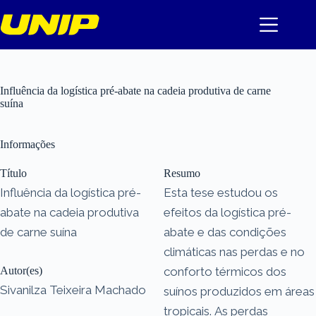
Pular
para
o
conteúdo
Influência da logística pré-abate na cadeia produtiva de carne
suína
Informações
Título
Resumo
Influência da logística pré-
Esta tese estudou os
abate na cadeia produtiva
efeitos da logística pré-
de carne suína
abate e das condições
climáticas nas perdas e no
Autor(es)
conforto térmicos dos
Sivanilza Teixeira Machado
suínos produzidos em áreas
tropicais. As perdas