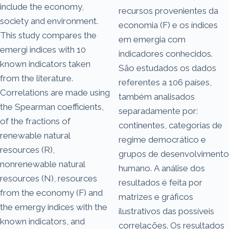
include the economy,
recursos provenientes da
society and environment.
economia (F) e os índices
This study compares the
em emergia com
emergi indices with 10
indicadores conhecidos.
known indicators taken
São estudados os dados
from the literature.
referentes a 106 países,
Correlations are made using
também analisados
the Spearman coefficients,
separadamente por:
of the fractions of
continentes, categorias de
renewable natural
regime democrático e
resources (R),
grupos de desenvolvimento
nonrenewable natural
humano. A análise dos
resources (N), resources
resultados é feita por
from the economy (F) and
matrizes e gráficos
the emergy indices with the
ilustrativos das possíveis
known indicators, and
correlações. Os resultados