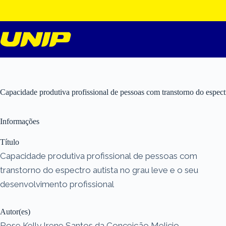
Pular
para
o
conteúdo
Capacidade produtiva profissional de pessoas com transtorno do espectr
Informações
Título
Capacidade produtiva profissional de pessoas com
transtorno do espectro autista no grau leve e o seu
desenvolvimento profissional
Autor(es)
Rose Kelly Irene Santos da Conceição Melicio