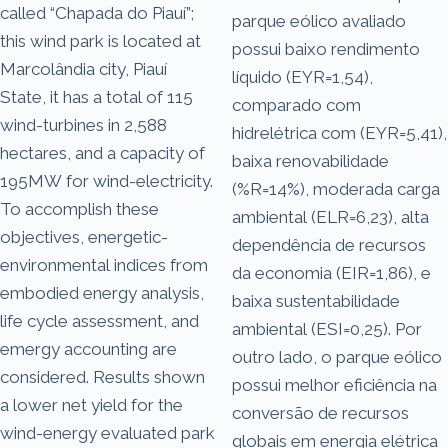
called “Chapada do Piauí”;
parque eólico avaliado
this wind park is located at
possui baixo rendimento
Marcolândia city, Piauí
líquido (EYR=1,54),
State, it has a total of 115
comparado com
wind-turbines in 2,588
hidrelétrica com (EYR=5,41),
hectares, and a capacity of
baixa renovabilidade
195MW for wind-electricity.
(%R=14%), moderada carga
To accomplish these
ambiental (ELR=6,23), alta
objectives, energetic-
dependência de recursos
environmental indices from
da economia (EIR=1,86), e
embodied energy analysis,
baixa sustentabilidade
life cycle assessment, and
ambiental (ESI=0,25). Por
emergy accounting are
outro lado, o parque eólico
considered. Results shown
possui melhor eficiência na
a lower net yield for the
conversão de recursos
wind-energy evaluated park
globais em energia elétrica