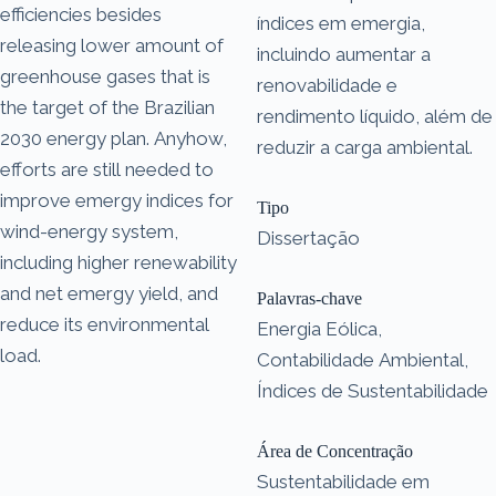
efficiencies besides
índices em emergia,
releasing lower amount of
incluindo aumentar a
greenhouse gases that is
renovabilidade e
the target of the Brazilian
rendimento líquido, além de
2030 energy plan. Anyhow,
reduzir a carga ambiental.
efforts are still needed to
improve emergy indices for
Tipo
wind-energy system,
Dissertação
including higher renewability
and net emergy yield, and
Palavras-chave
reduce its environmental
Energia Eólica,
load.
Contabilidade Ambiental,
Índices de Sustentabilidade
Área de Concentração
Sustentabilidade em