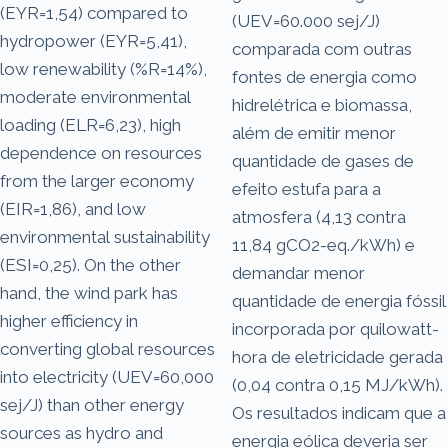
(EYR=1,54) compared to
(UEV=60.000 sej/J)
hydropower (EYR=5,41),
comparada com outras
low renewability (%R=14%),
fontes de energia como
moderate environmental
hidrelétrica e biomassa,
loading (ELR=6,23), high
além de emitir menor
dependence on resources
quantidade de gases de
from the larger economy
efeito estufa para a
(EIR=1,86), and low
atmosfera (4,13 contra
environmental sustainability
11,84 gCO2-eq./kWh) e
(ESI=0,25). On the other
demandar menor
hand, the wind park has
quantidade de energia fóssil
higher efficiency in
incorporada por quilowatt-
converting global resources
hora de eletricidade gerada
into electricity (UEV=60,000
(0,04 contra 0,15 MJ/kWh).
sej/J) than other energy
Os resultados indicam que a
sources as hydro and
energia eólica deveria ser