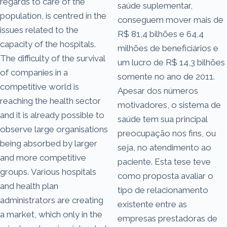
regards to care of the
saúde suplementar,
population, is centred in the
conseguem mover mais de
issues related to the
R$ 81,4 bilhões e 64,4
capacity of the hospitals.
milhões de beneficiários e
The difficulty of the survival
um lucro de R$ 14,3 bilhões
of companies in a
somente no ano de 2011.
competitive world is
Apesar dos números
reaching the health sector
motivadores, o sistema de
and it is already possible to
saúde tem sua principal
observe large organisations
preocupação nos fins, ou
being absorbed by larger
seja, no atendimento ao
and more competitive
paciente. Esta tese teve
groups. Various hospitals
como proposta avaliar o
and health plan
tipo de relacionamento
administrators are creating
existente entre as
a market, which only in the
empresas prestadoras de