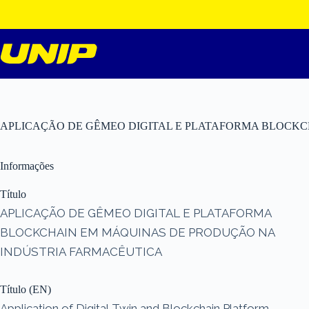
Pular
para
o
conteúdo
APLICAÇÃO DE GÊMEO DIGITAL E PLATAFORMA BLOCK
Informações
Título
APLICAÇÃO DE GÊMEO DIGITAL E PLATAFORMA
BLOCKCHAIN EM MÁQUINAS DE PRODUÇÃO NA
INDÚSTRIA FARMACÊUTICA
Título (EN)
Application of Digital Twin and Blockchain Platform