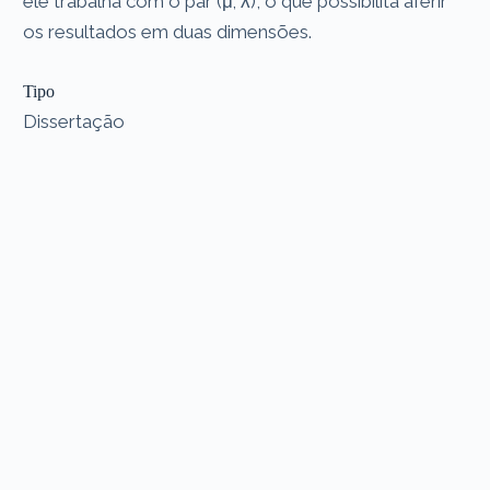
ele trabalha com o par (μ; λ), o que possibilita aferir
os resultados em duas dimensões.
Tipo
Dissertação