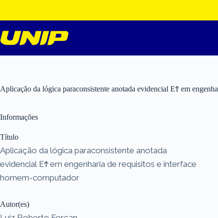
Pular
para
o
conteúdo
Aplicação da lógica paraconsistente anotada evidencial EϮ em engenha
Informações
Título
Aplicação da lógica paraconsistente anotada
evidencial EϮ em engenharia de requisitos e interface
homem-computador
Autor(es)
Luiz Roberto Forçan