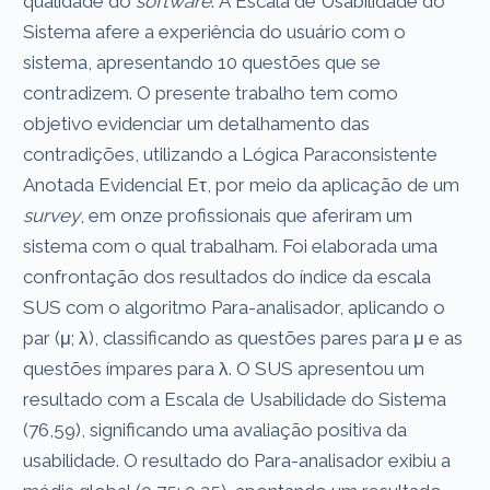
qualidade do
software
. A Escala de Usabilidade do
Sistema afere a experiência do usuário com o
sistema, apresentando 10 questões que se
contradizem. O presente trabalho tem como
objetivo evidenciar um detalhamento das
contradições, utilizando a Lógica Paraconsistente
Anotada Evidencial Eτ, por meio da aplicação de um
survey
, em onze profissionais que aferiram um
sistema com o qual trabalham. Foi elaborada uma
confrontação dos resultados do índice da escala
SUS com o algoritmo Para-analisador, aplicando o
par (μ; λ), classificando as questões pares para μ e as
questões ímpares para λ. O SUS apresentou um
resultado com a Escala de Usabilidade do Sistema
(76,59), significando uma avaliação positiva da
usabilidade. O resultado do Para-analisador exibiu a