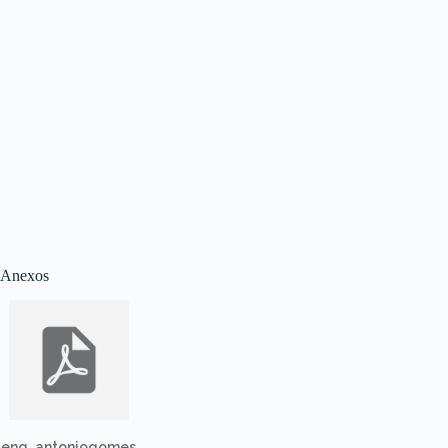
Anexos
eng_antoniogomes