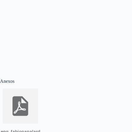
Anexos
eng_fabiopapalard