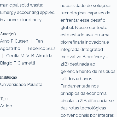
municipal solid waste:
necessidade de soluções
Emergy accounting applied
tecnológicas capazes de
in a novel biorefinery
enfrentar esse desafio
global. Nesse contexto,
Autor(es)
este estudo avaliou uma
Arno P. Clasen
|
Feni
biorrefinaria inovadora e
Agostinho
|
Federico Sulis
integrada (Integrated
|
Cecília M. V. B. Almeida
|
Innovative Biorefinery –
Biagio F. Giannetti
2IB) destinada ao
gerenciamento de resíduos
Instituição
sólidos urbanos.
Universidade Paulista
Fundamentada nos
princípios da economia
Tipo
circular, a 2IB diferencia-se
Artigo
das rotas tecnológicas
convencionais por integrar,