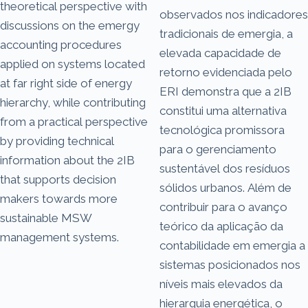
theoretical perspective with
observados nos indicadores
discussions on the emergy
tradicionais de emergia, a
accounting procedures
elevada capacidade de
applied on systems located
retorno evidenciada pelo
at far right side of energy
ERI demonstra que a 2IB
hierarchy, while contributing
constitui uma alternativa
from a practical perspective
tecnológica promissora
by providing technical
para o gerenciamento
information about the 2IB
sustentável dos resíduos
that supports decision
sólidos urbanos. Além de
makers towards more
contribuir para o avanço
sustainable MSW
teórico da aplicação da
management systems.
contabilidade em emergia a
sistemas posicionados nos
níveis mais elevados da
hierarquia energética, o