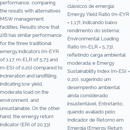
performance, comparing
clássicos de emergia:
the results with alternatives
Emergy Yield Ratio (m-EYR
MSW management
= 1,17), indicando baixo
facilities. Results show that
rendimento do sistema;
2IB has similar performance
Environmental Loading
for the three traditional
Ratio (m-ELR = 5,73),
emergy indicators (m-EYR
refletindo carga ambiental
of 1.17, m-ELR of 5.73 and
moderada; e Emergy
m-ESI of 0.20) compared to
Sustainability Index (m-ESI =
incineration and landfilling,
0,20), sugerindo um
indicating low yield,
desempenho ambiental
moderate load on the
ainda considerado
environment, and
insustentável. Entretanto,
unsustainable. On the other
quando avaliado pelo
hand, the emergy return
Indicador de Retorno em
indicator (ERI of 20.33)
Emergia (Emergy Return