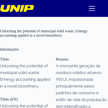
Pular
para
o
conteúdo
Unlocking the potential of municipal solid waste: Emergy
accounting applied in a novel biorefinery
Informações
Título
Resumo
Unlocking the potential of
A crescente geração de
municipal solid waste:
resíduos sólidos urbanos
Emergy accounting applied
(RSU), impulsionada
in a novel biorefinery
principalmente pelos
padrões de consumo e
Título (EN)
estilo de vida da população,
Unlocking the potential of
tem intensificado a