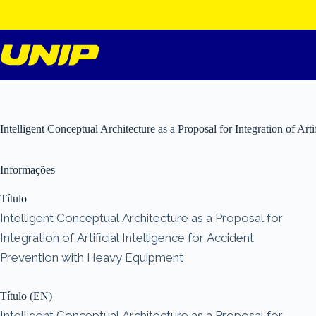
Pular
para
o
conteúdo
Intelligent Conceptual Architecture as a Proposal for Integration of Ar
Informações
Título
Intelligent Conceptual Architecture as a Proposal for
Integration of Artificial Intelligence for Accident
Prevention with Heavy Equipment
Título (EN)
Intelligent Conceptual Architecture as a Proposal for