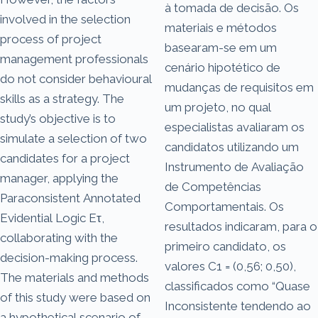
à tomada de decisão. Os
involved in the selection
materiais e métodos
process of project
basearam-se em um
management professionals
cenário hipotético de
do not consider behavioural
mudanças de requisitos em
skills as a strategy. The
um projeto, no qual
study’s objective is to
especialistas avaliaram os
simulate a selection of two
candidatos utilizando um
candidates for a project
Instrumento de Avaliação
manager, applying the
de Competências
Paraconsistent Annotated
Comportamentais. Os
Evidential Logic Eτ,
resultados indicaram, para o
collaborating with the
primeiro candidato, os
decision-making process.
valores C1 = (0,56; 0,50),
The materials and methods
classificados como “Quase
of this study were based on
Inconsistente tendendo ao
a hypothetical scenario of