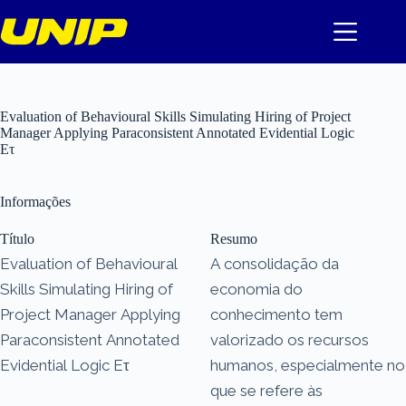
Pular
para
o
conteúdo
Evaluation of Behavioural Skills Simulating Hiring of Project
Manager Applying Paraconsistent Annotated Evidential Logic
Eτ
Informações
Título
Resumo
Evaluation of Behavioural
A consolidação da
Skills Simulating Hiring of
economia do
Project Manager Applying
conhecimento tem
Paraconsistent Annotated
valorizado os recursos
Evidential Logic Eτ
humanos, especialmente no
que se refere às