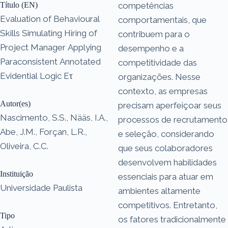
Título (EN)
competências
Evaluation of Behavioural
comportamentais, que
Skills Simulating Hiring of
contribuem para o
Project Manager Applying
desempenho e a
Paraconsistent Annotated
competitividade das
Evidential Logic Eτ
organizações. Nesse
contexto, as empresas
Autor(es)
precisam aperfeiçoar seus
Nascimento, S.S., Nääs, I.A.,
processos de recrutamento
Abe, J.M., Forçan, L.R.,
e seleção, considerando
Oliveira, C.C.
que seus colaboradores
desenvolvem habilidades
Instituição
essenciais para atuar em
Universidade Paulista
ambientes altamente
competitivos. Entretanto,
Tipo
os fatores tradicionalmente