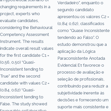
Verdadeiro”, enquanto o
changing requirements in a
segundo candidato
project, experts who
apresentou os valores C2 =
evaluate candidates,
(0,84; 0,62), classificados
considering the Behavioural
como “Quase Inconsistente
Competency Assessment
tendendo ao Falso”. O
Instrument. The results
estudo demonstrou que a
indicate overall result values
aplicação da Lógica
for the first candidate C1 =
Paraconsistente Anotada
(0.56, 0.50) “Quasi-
Evidencial Eτ favorece o
Inconsistent tending to
processo de avaliação e
True” and the second
seleção de profissionais,
candidate with values C2 =
contribuindo para reduzir a
(0.84, 0.62) “Quasi-
subjetividade inerente às
Inconsistent tending to
decisões e fornecendo um
False. The study showed
suporte mais consistente e
favourable collaborative