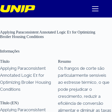
Pular
para
o
conteúdo
Applying Paraconsistent Annotated Logic Eτ for Optimizing
Broiler Housing Conditions
Informações
Título
Resumo
Applying Paraconsistent
Os frangos de corte são
Annotated Logic Eτ for
particularmente sensíveis
Optimizing Broiler Housing
ao estresse térmico, o que
Conditions
pode prejudicar o
crescimento, reduzir a
Título (EN)
eficiência de conversão
Applying Paraconsistent
alimentar e diminuir as taxas