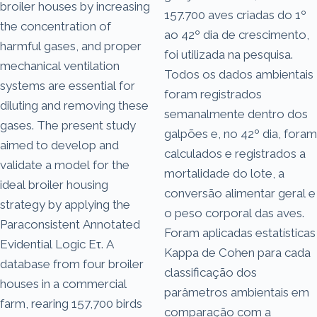
broiler houses by increasing
157.700 aves criadas do 1º
the concentration of
ao 42º dia de crescimento,
harmful gases, and proper
foi utilizada na pesquisa.
mechanical ventilation
Todos os dados ambientais
systems are essential for
foram registrados
diluting and removing these
semanalmente dentro dos
gases. The present study
galpões e, no 42º dia, foram
aimed to develop and
calculados e registrados a
validate a model for the
mortalidade do lote, a
ideal broiler housing
conversão alimentar geral e
strategy by applying the
o peso corporal das aves.
Paraconsistent Annotated
Foram aplicadas estatísticas
Evidential Logic Eτ. A
Kappa de Cohen para cada
database from four broiler
classificação dos
houses in a commercial
parâmetros ambientais em
farm, rearing 157,700 birds
comparação com a