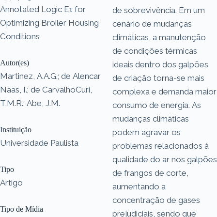
Annotated Logic Eτ for
de sobrevivência. Em um
Optimizing Broiler Housing
cenário de mudanças
Conditions
climáticas, a manutenção
de condições térmicas
Autor(es)
ideais dentro dos galpões
Martinez, A.A.G.; de Alencar
de criação torna-se mais
Nääs, I.; de CarvalhoCuri,
complexa e demanda maior
T.M.R.; Abe, J.M.
consumo de energia. As
mudanças climáticas
Instituição
podem agravar os
Universidade Paulista
problemas relacionados à
qualidade do ar nos galpões
Tipo
de frangos de corte,
Artigo
aumentando a
concentração de gases
Tipo de Mídia
prejudiciais, sendo que