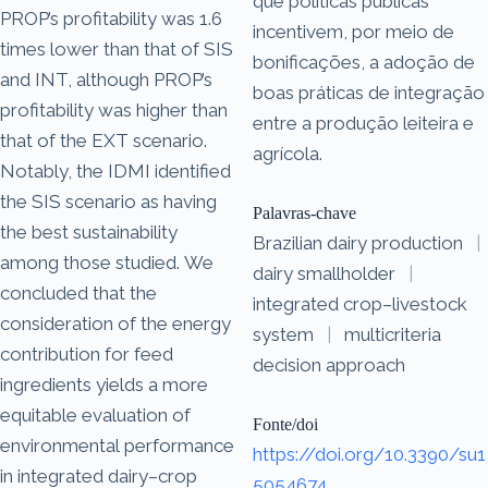
que políticas públicas
PROP’s profitability was 1.6
incentivem, por meio de
times lower than that of SIS
bonificações, a adoção de
and INT, although PROP’s
boas práticas de integração
profitability was higher than
entre a produção leiteira e
that of the EXT scenario.
agrícola.
Notably, the IDMI identified
the SIS scenario as having
Palavras-chave
the best sustainability
Brazilian dairy production
|
among those studied. We
dairy smallholder
|
concluded that the
integrated crop–livestock
consideration of the energy
system
|
multicriteria
contribution for feed
decision approach
ingredients yields a more
equitable evaluation of
Fonte/doi
environmental performance
https://doi.org/10.3390/su1
in integrated dairy–crop
5054674