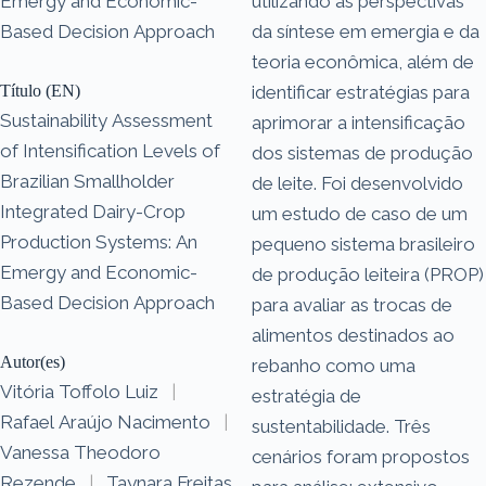
Emergy and Economic-
utilizando as perspectivas
Based Decision Approach
da síntese em emergia e da
teoria econômica, além de
Título (EN)
identificar estratégias para
Sustainability Assessment
aprimorar a intensificação
of Intensification Levels of
dos sistemas de produção
Brazilian Smallholder
de leite. Foi desenvolvido
Integrated Dairy-Crop
um estudo de caso de um
Production Systems: An
pequeno sistema brasileiro
Emergy and Economic-
de produção leiteira (PROP)
Based Decision Approach
para avaliar as trocas de
alimentos destinados ao
Autor(es)
rebanho como uma
Vitória Toffolo Luiz
|
estratégia de
Rafael Araújo Nacimento
|
sustentabilidade. Três
Vanessa Theodoro
cenários foram propostos
Rezende
|
Taynara Freitas