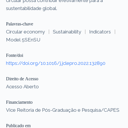
circular possa contribuir efetivamente para a
sustentabilidade global.
Palavras-chave
Circular economy
|
Sustainability
|
Indicators
|
Model 5SEnSU
Fonte/doi
https://doi.org/10.1016/j.jclepro.2022.132890
Direito de Acesso
Acesso Aberto
Financiamento
Vice Reitoria de Pós-Graduação e Pesquisa/CAPES
Publicado em