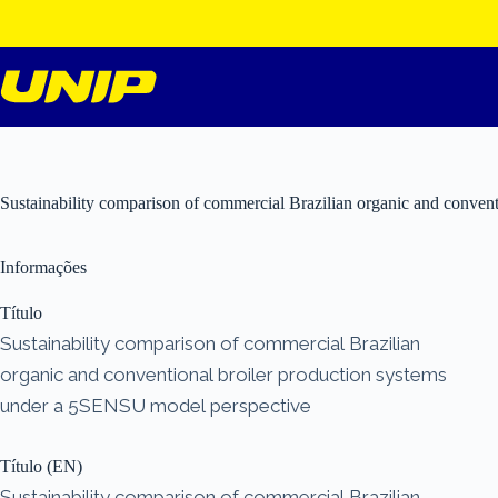
Pular
para
o
conteúdo
Sustainability comparison of commercial Brazilian organic and conve
Informações
Título
Sustainability comparison of commercial Brazilian
organic and conventional broiler production systems
under a 5SENSU model perspective
Título (EN)
Sustainability comparison of commercial Brazilian