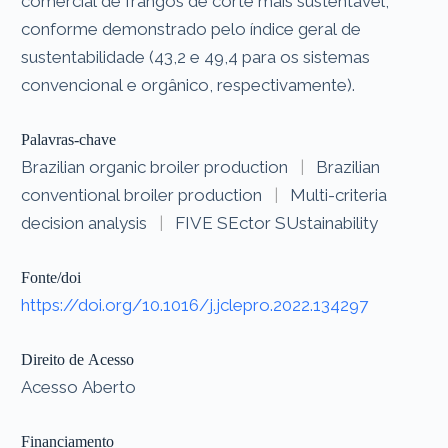
comercial de frangos de corte mais sustentável,
conforme demonstrado pelo índice geral de
sustentabilidade (43,2 e 49,4 para os sistemas
convencional e orgânico, respectivamente).
Palavras-chave
Brazilian organic broiler production
|
Brazilian
conventional broiler production
|
Multi-criteria
decision analysis
|
FIVE SEctor SUstainability
Fonte/doi
https://doi.org/10.1016/j.jclepro.2022.134297
Direito de Acesso
Acesso Aberto
Financiamento