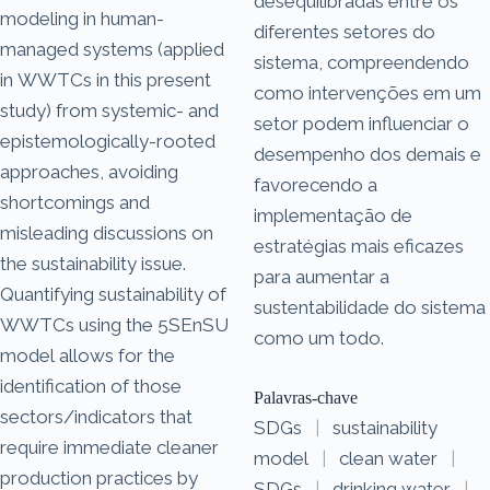
desequilibradas entre os
modeling in human-
diferentes setores do
managed systems (applied
sistema, compreendendo
in WWTCs in this present
como intervenções em um
study) from systemic- and
setor podem influenciar o
epistemologically-rooted
desempenho dos demais e
approaches, avoiding
favorecendo a
shortcomings and
implementação de
misleading discussions on
estratégias mais eficazes
the sustainability issue.
para aumentar a
Quantifying sustainability of
sustentabilidade do sistema
WWTCs using the 5SEnSU
como um todo.
model allows for the
identification of those
Palavras-chave
sectors/indicators that
SDGs
|
sustainability
require immediate cleaner
model
|
clean water
|
production practices by
SDGs
|
drinking water
|