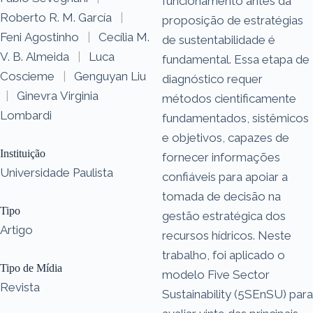
funcionamento antes da
Roberto R. M. García
|
proposição de estratégias
Feni Agostinho
|
Cecília M.
de sustentabilidade é
V. B. Almeida
|
Luca
fundamental. Essa etapa de
Coscieme
|
Genguyan Liu
diagnóstico requer
|
Ginevra Virginia
métodos cientificamente
Lombardi
fundamentados, sistêmicos
e objetivos, capazes de
Instituição
fornecer informações
Universidade Paulista
confiáveis para apoiar a
tomada de decisão na
Tipo
gestão estratégica dos
Artigo
recursos hídricos. Neste
trabalho, foi aplicado o
Tipo de Mídia
modelo Five Sector
Revista
Sustainability (5SEnSU) para