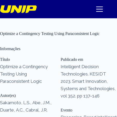
Pular
para
o
conteúdo
Optimize a Contingency Testing Using Paraconsistent Logic
Informações
Título
Publicado em
Optimize a Contingency
Intelligent Decision
Testing Using
Technologies. KESIDT
Paraconsistent Logic
2023. Smart Innovation,
Systems and Technologies,
Autor(es)
vol 352. pp 137–146
Sakamoto, L.S., Abe, J.M.,
Duarte, A.C., Cabral, J.R.
Evento