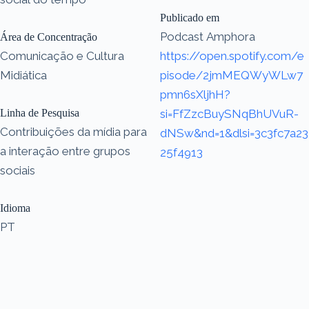
Publicado em
Podcast Amphora
Área de Concentração
Comunicação e Cultura
https://open.spotify.com/e
Midiática
pisode/2jmMEQWyWLw7
pmn6sXljhH?
Linha de Pesquisa
si=FfZzcBuySNqBhUVuR-
Contribuições da mídia para
dNSw&nd=1&dlsi=3c3fc7a23
a interação entre grupos
25f4913
sociais
Idioma
PT