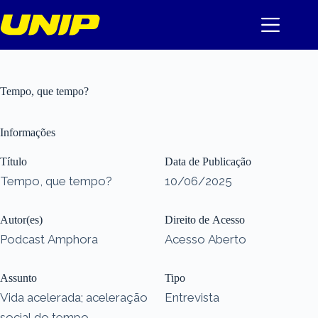
Pular
para
o
conteúdo
Tempo, que tempo?
Informações
Título
Data de Publicação
Tempo, que tempo?
10/06/2025
Autor(es)
Direito de Acesso
Podcast Amphora
Acesso Aberto
Assunto
Tipo
Vida acelerada; aceleração
Entrevista
social do tempo