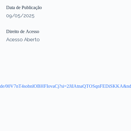
Data de Publicação
09/05/2025
Direito de Acesso
Acesso Aberto
/episode/00V7nT4sobnlOBHFIovaCj?si=2JiIAtnaQTOSqnFEDiSKKA&n