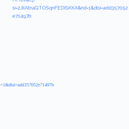
si=2JiIAtnaQTOSqnFEDiSKKA&nd=1&dlsi=add357052
e71497b
d=1&dlsi=add357052e71497b